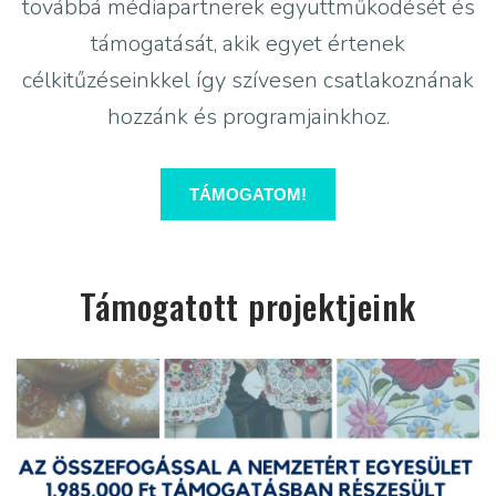
továbbá médiapartnerek együttműködését és
támogatását, akik egyet értenek
célkitűzéseinkkel így szívesen csatlakoznának
hozzánk és programjainkhoz.
TÁMOGATOM!
Támogatott projektjeink