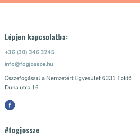
Lépjen kapcsolatba:
+36 (30) 346 3245
info@fogjossze.hu
Összefogással a Nemzetért Egyesület
6331 Foktő,
Duna utca 16.
#fogjossze