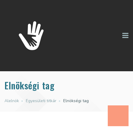
Elnökségi tag
Alelnök
•
Egyesületi titkár
•
Elnökségi tag