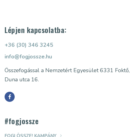
Lépjen kapcsolatba:
+36 (30) 346 3245
info@fogjossze.hu
Összefogással a Nemzetért Egyesület
6331 Foktő,
Duna utca 16.
#fogjossze
FOGJ ÖSSZE! KAMPÁNY