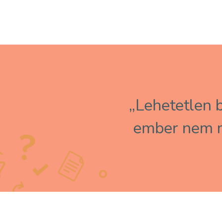
„Lehetetlen b
ember nem m