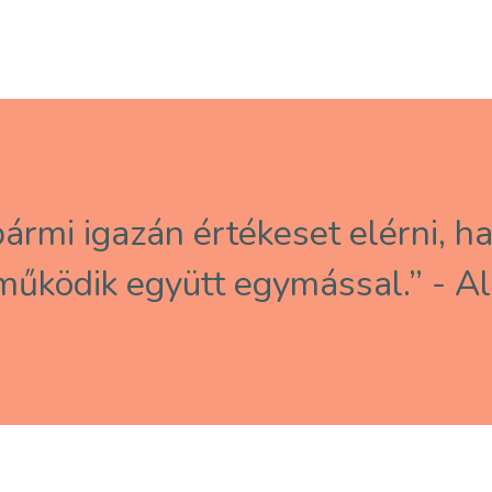
ármi igazán értékeset elérni, h
űködik együtt egymással.” - Alb